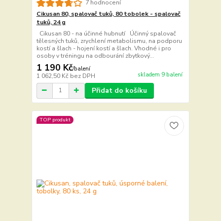
7 hodnocení
Cikusan 80, spalovač tuků, 80 tobolek - spalovač
tuků, 24 g
Cikusan 80 - na účinné hubnutí Účinný spalovač
tělesných tuků, zrychlení metabolismu, na podporu
kostí a šlach - hojení kostí a šlach. Vhodné i pro
osoby v tréningu na odbourání zbytkový...
1 190 Kč
/
balení
skladem 9 balení
1 062,50 Kč
bez DPH
Přidat do košíku
TOP produkt