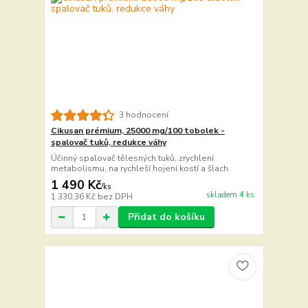
3 hodnocení
Cikusan prémium, 25000 mg/100 tobolek -
spalovač tuků, redukce váhy
Účinný spalovač tělesných tuků, zrychlení
metabolismu, na rychleší hojení kostí a šlach.
1 490 Kč
/
ks
skladem 4 ks
1 330,36 Kč
bez DPH
Přidat do košíku