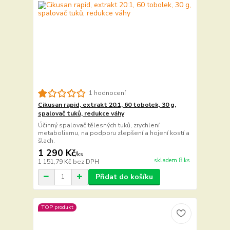
1 hodnocení
Cikusan rapid, extrakt 20:1, 60 tobolek, 30 g,
spalovač tuků, redukce váhy
Účinný spalovač tělesných tuků, zrychlení
metabolismu, na podporu zlepšení a hojení kostí a
šlach.
1 290 Kč
/
ks
skladem 8 ks
1 151,79 Kč
bez DPH
Přidat do košíku
TOP produkt