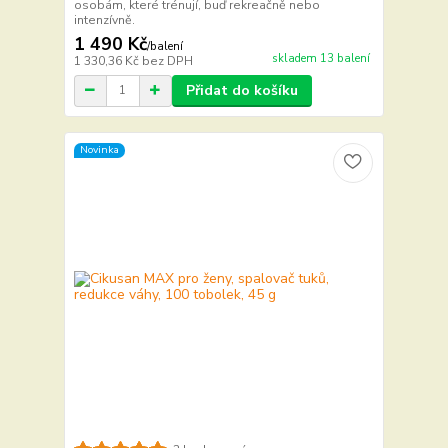
osobám, které trénují, buď rekreačně nebo
intenzívně.
1 490 Kč
/
balení
skladem 13 balení
1 330,36 Kč
bez DPH
Přidat do košíku
Novinka