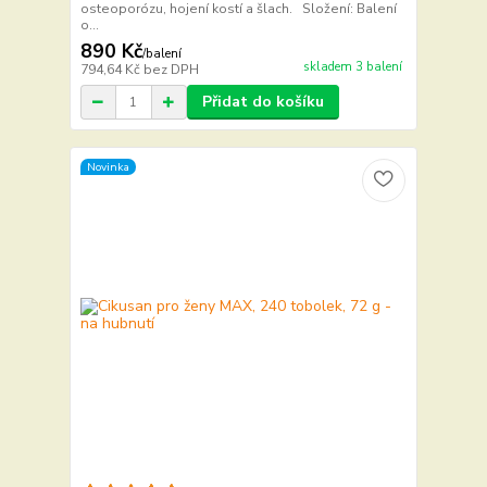
osteoporózu, hojení kostí a šlach. Složení: Balení
o...
890 Kč
/
balení
skladem 3 balení
794,64 Kč
bez DPH
Přidat do košíku
Novinka