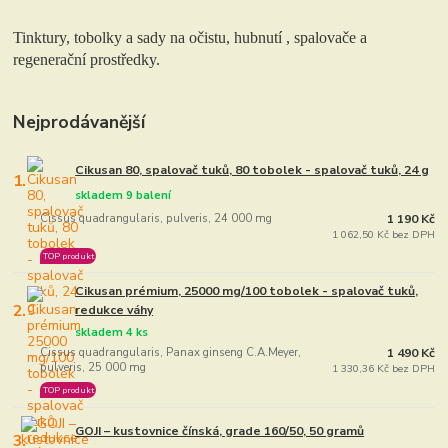
Tinktury, tobolky a sady na očistu, hubnutí , spalovače a
regenerační prostředky.
Nejprodávanější
Cikusan 80, spalovač tuků, 80 tobolek - spalovač tuků, 24 g
1.
skladem 9 balení
Cissus quadrangularis, pulveris, 24 000 mg
1 190 Kč
1 062,50 Kč bez DPH
TOP produkt
Cikusan prémium, 25000 mg/100 tobolek - spalovač tuků,
2.
redukce váhy
skladem 4 ks
Cissus quadrangularis, Panax ginseng C.A.Meyer,
1 490 Kč
pulveris, 25 000 mg
1 330,36 Kč bez DPH
TOP produkt
GOJI – kustovnice čínská, grade 160/50, 50 gramů
3.