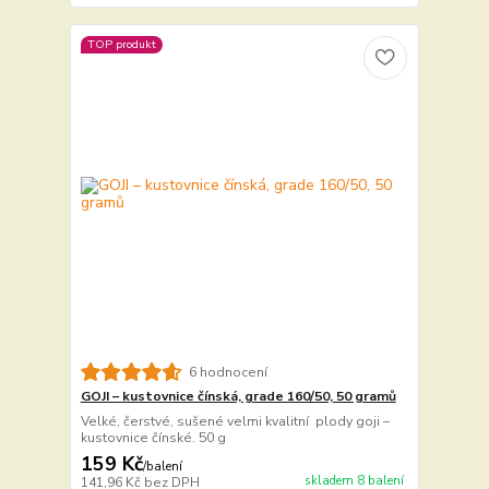
TOP produkt
6 hodnocení
GOJI – kustovnice čínská, grade 160/50, 50 gramů
Velké, čerstvé, sušené velmi kvalitní plody goji –
kustovnice čínské. 50 g
159 Kč
/
balení
skladem 8 balení
141,96 Kč
bez DPH