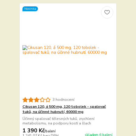
Novinka
3 hodnocení
Cikusan 120, á 500 mg, 120 tobolek - spalovač
tuků, na účinné hubnutí, 60000 mg
Účinný spalovač tělesných tuků, zrychlení
metabolismu, na podporu kostí a šlach
1 390 Kč
/
balení
skladem 6 balení
1 241,07 Kč
bez DPH