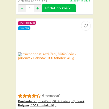
skladem 5 sada
2 669,64 Kč
bez DPH
Přidat do košíku
TOP produkt
Novinka
6 hodnocení
Průchodnost, rozšíření, čištění cév - přípravek
Polynax, 100 tobolek, 40 g