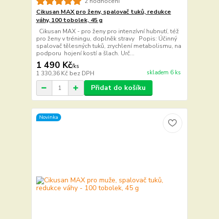
2 hodnocení
Cikusan MAX pro ženy, spalovač tuků, redukce
váhy, 100 tobolek, 45 g
Cikusan MAX - pro ženy pro intenzívní hubnutí, též
pro ženy v tréningu, doplněk stravy Popis: Účinný
spalovač tělesných tuků, zrychlení metabolismu, na
podporu hojení kostí a šlach. Urč...
1 490 Kč
/
ks
skladem 6 ks
1 330,36 Kč
bez DPH
Přidat do košíku
Novinka