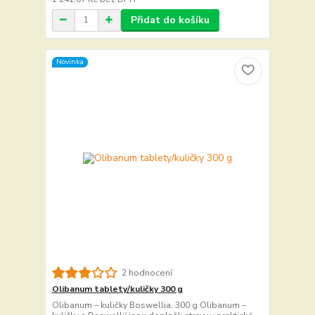
Přidat do košíku
Novinka
2 hodnocení
Olibanum tablety/kuličky 300 g
Olibanum – kuličky Boswellia, 300 g Olibanum –