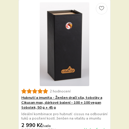
2 hodnocení
Hubnutí a imunita - Ženšen dračí síla, tobolky a
Cikusan max, dárkové balení - 100 + 100 vegan
tobolek, 50 g + 45 g
Ideální kombinace pro hubnutí: cissus na odbourání
tuků a posílení kostí, ženšen na vitalitu a imunitu
2 990 Kč
/
sada