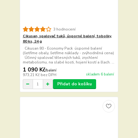
3 hodnocení
Cikusan, spalovač tuků, úsporné balení, tobolky,
80 ks, 24 g
Cikusan 80 - Economy Pack úsporné balení
(šetříme obaly, šetříme náklady - zvýhodněná cena)
Účinný spalovač tělesných tuků, zrychlení
metabolismu, na slabé kosti, hojení kostí a šlach. ...
1 090 Kč
/
balení
skladem 6 balení
973,21 Kč
bez DPH
Přidat do košíku