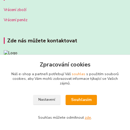
Vrácení zboží
Vrácení peněz
Zde nás můžete kontaktovat
4betterlife.cz
Zpracování cookies
Náš e-shop a partneři potřebují Váš
souhlas
s použitím souborů
604299015
cookies, aby Vám mohli zobrazovat informace týkající se Vašich
zájmů.
zdenek.tryba@gmail.com
Souhlasím
Nastavení
Souhlas můžete odmítnout
zde
.
© 1994 - 2026 GOLD EAGLE s.r.o.
Vytvořeno na
Eshop-rychle.cz