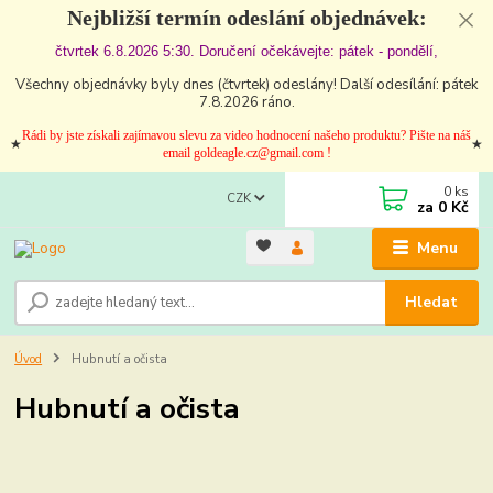
Nejbližší termín odeslání objednávek:
čtvrtek 6.8.2026 5:30. Doručení očekávejte: pátek - pondělí,
Všechny objednávky byly dnes (čtvrtek) odeslány! Další odesílání: pátek
7.8.2026 ráno.
Rádi by jste získali zajímavou slevu za video hodnocení našeho produktu? Pište na náš
★
★
email goldeagle.cz@gmail.com !
0
ks
CZK
za
0 Kč
Menu
Hledat
Úvod
Hubnutí a očista
Hubnutí a očista