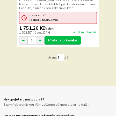
kuličky s Boswellií jsou doplněk stravy v praktické
formě malých kuliček/tablet pro každodenní užívání.
Produkt je určený pro zákazníky, kteří ...
Sleva končí:
54
dní
19
hod
53
min
1 751,20 Kč
/
balení
skladem 5 balení
1 563,57 Kč
bez DPH
Přidat do košíku
strana
z 1
Nakupujete u nás poprvé?
S první objednávkou Vám zašleme pěknou slevu na další.
Jak jste byli spokojeni s vyřízením objednávky?