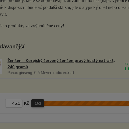
ete produkty, které se doprodávají z důvodů mimo nás (např. výrobce o
 k dispozici - bude až po další sklizni, jde o atypický obal nebo obs
vit.
de o produkty za zvýhodněné ceny!
dávanější
Ženšen - Korejský červený ženšen pravý hustý extrakt,
sk
240 gramů
1 
Panax ginseng, C.A.Meyer, radix extract
Kč
Od