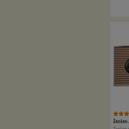
Ženšen, 
Ženšen p