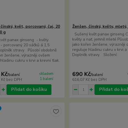
čínský, květ, porcovaný, čaj, 20
Ženšen, čínský, květy, mletý,
0 g
Sušený květ panax ginseng C
květy a nať, jemně mleté Půso
vět panax ginseng - květy
jako kořen ženšene, výrazněji
- porcovaný 20 sáčků á 1,5
reguluje hladinu cukru v krvi a 
doplněk stravy Působí obdobně
Doplněk stravy. Složení:
en ženšene, výrazněji ovšem
hladinu cukru v krvi a krevní tlak.
 Kč
690 Kč
skladem
/
balení
/
balení
1 balení
0 Kč
bez DPH
616,07 Kč
bez DPH
Přidat do košíku
Přidat do ko