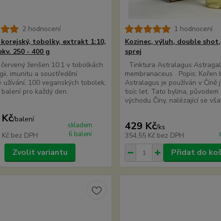
2 hodnocení
1 hodnocení
korejský, tobolky, extrakt 1:10,
Kozinec, výluh, double shot,
ekv. 250 - 400 g
sprej
 červený ženšen 10:1 v tobolkách
Tinktura Astralagus Astraga
gii, imunitu a soustředění.
membranaceus Popis: Kořen b
é užívání, 100 veganských tobolek,
Astralagus je používán v Číně j
balení pro každý den.
tisíc let. Tato bylina, původem
východu Číny, nalézající se však 
 Kč
/
balení
429 Kč
skladem
/
ks
6 balení
0 Kč
bez DPH
354,55 Kč
bez DPH
Zvolit variantu
Přidat do ko