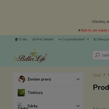
Všechny ob
★
Rádi by jste získal
🏠 O nás
👍 Proč ženšen
👀 Co prodáváme?
💵 Slevy p
Úvod
P
Ženšen pravý
Prod
Tinktury
Dárky