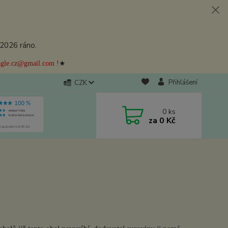
.2026 ráno.
★
eagle.cz@gmail.com !
Přihlášení
CZK
0
ks
za
0 Kč