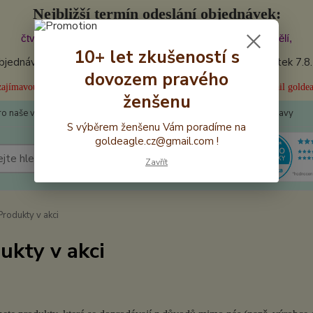
Nejbližší termín odeslání objednávek:
čtvrtek 6.8.2026 5:30. Doručení očekávejte: pátek - pondělí,
10+ let zkušeností s
jednávky byly dnes (čtvrtek) odeslány! Další odesílání: pátek 7.8
dovozem pravého
i zajímavou slevu za video hodnocení našeho produktu? Pište na náš email gold
ženšenu
ro naše věrné
📩 Kontakty
👍 Recenze
💰Výhodné ceny dopravy
S výběrem ženšenu Vám poradíme na
goldeagle.cz@gmail.com !
Hledat
Zavřít
rodukty v akci
ukty v akci