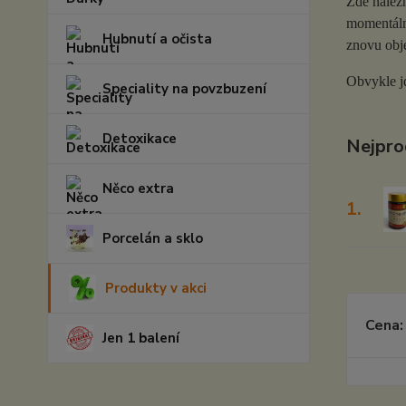
Zde nalezn
momentálně
Hubnutí a očista
znovu obje
Obvykle j
Speciality na povzbuzení
Detoxikace
Nejpro
Něco extra
1.
Porcelán a sklo
Produkty v akci
Cena:
Jen 1 balení