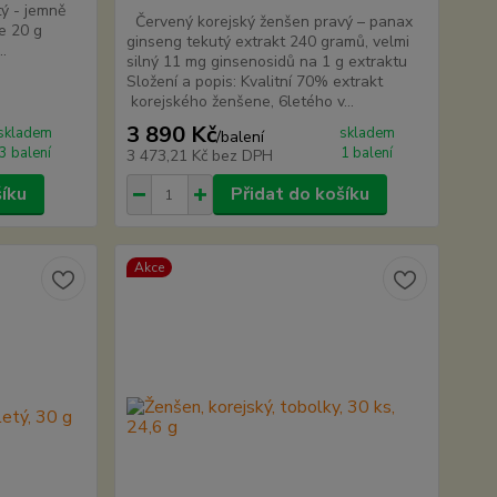
ý - jemně
Červený korejský ženšen pravý – panax
e 20 g
ginseng tekutý extrakt 240 gramů, velmi
..
silný 11 mg ginsenosidů na 1 g extraktu
Složení a popis: Kvalitní 70% extrakt
korejského ženšene, 6letého v...
3 890 Kč
skladem
skladem
/
balení
3 balení
1 balení
3 473,21 Kč
bez DPH
šíku
Přidat do košíku
Akce