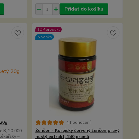
Přidat do košíku
TOP produkt
Novinka
 20g
4 hodnocení
Ženšen - Korejský červený ženšen pravý
etý, 20 000
lékařský –
hustý extrakt, 240 gramů