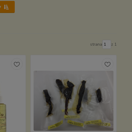
y
strana
z 1