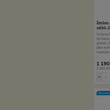
Ženšen, 
sáčků, 3
Sušený k
ženšene 
gramů, 
jako koř
reguluje 
...
1 190
1 062,5
Novinka