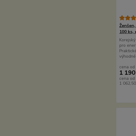
Ženšen, 
100 ks, 
Korejský
pro ener
Praktick
výhodné 
cena od
1 190
cena od
1 062,5