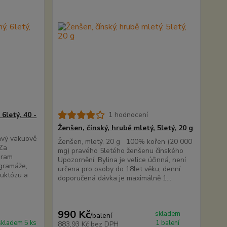
6letý, 40 -
1 hodnocení
Ženšen, čínský, hrubě mletý, 5letý, 20 g
avý vakuově
Ženšen, mletý, 20 g 100% kořen (20 000
 Za
mg) pravého 5letého ženšenu čínského
gram
Upozornění: Bylina je velice účinná, není
gramáže,
určena pro osoby do 18let věku, denní
ruktózu a
doporučená dávka je maximálně 1...
990 Kč
skladem
/
balení
skladem 5 ks
1 balení
883,93 Kč
bez DPH