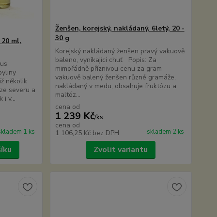
Ženšen, korejský, nakládaný, 6letý, 20 -
30 g
 20 ml,
Korejský nakládaný ženšen pravý vakuově
baleno, vynikající chuť Popis: Za
lus
mimořádně příznivou cenu za gram
yliny
vakuově balený ženšen různé gramáže,
iž několik
nakládaný v medu, obsahuje fruktózu a
 ze severu a
maltóz...
i v...
cena od
1 239 Kč
/
ks
cena od
skladem 1 ks
skladem 2 ks
1 106,25 Kč
bez DPH
šíku
Zvolit variantu