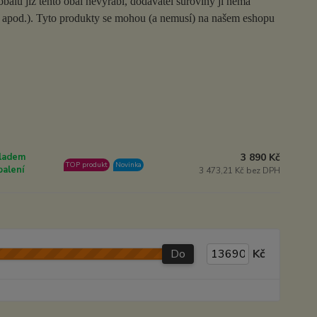
balů již tento obal nevyrábí, dodavatel suroviny ji nemá
ah apod.). Tyto produkty se mohou (a nemusí) na našem eshopu
3 890 Kč
ladem
TOP produkt
Novinka
balení
3 473,21 Kč bez DPH
Do
Kč