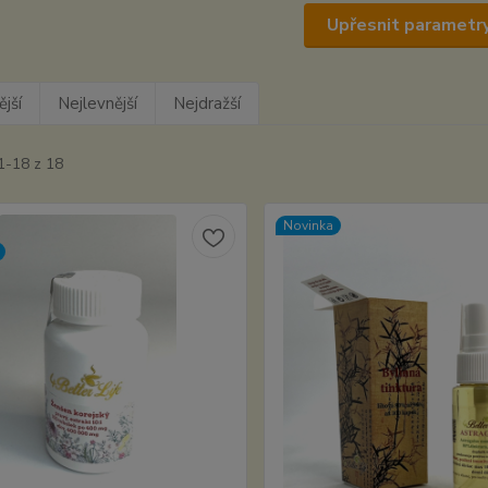
Upřesnit parametr
jší
Nejlevnější
Nejdražší
1-18 z 18
Novinka