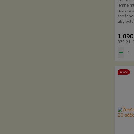
jemně ml
uzavírat
ženšene
aby bylo
1 090
973,21 
Akce