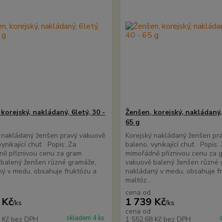
korejský, nakládaný, 6letý, 30 -
Ženšen, korejský, nakládaný, 
65 g
 nakládaný ženšen pravý vakuově
Korejský nakládaný ženšen pr
vynikající chuť Popis: Za
baleno, vynikající chuť Popis:
ě příznivou cenu za gram
mimořádně příznivou cenu za 
 balený ženšen různé gramáže,
vakuově balený ženšen různé 
ý v medu, obsahuje fruktózu a
nakládaný v medu, obsahuje f
maltóz...
cena od
 Kč
1 739 Kč
/
ks
/
ks
cena od
skladem 4 ks
5 Kč
bez DPH
1 552,68 Kč
bez DPH