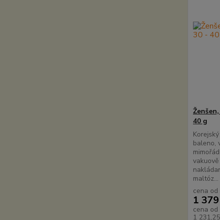
Ženšen, 
40 g
Korejský
baleno, 
mimořádn
vakuově
nakládan
maltóz...
cena od
1 379
cena od
1 231,2