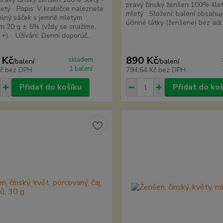
pravý čínský ženšen 100% 4let
etý Popis: V krabičce naleznete
mletý Složení: balení obsahuj
elný sáček s jemně mletým
účinné látky (ženšene) bez adi.
m 20 g ± 5% (vždy se snažíme,
 +). Užívání: Denní doporuč...
 Kč
890 Kč
skladem
/
balení
/
balení
1 balení
Kč
bez DPH
794,64 Kč
bez DPH
Přidat do košíku
Přidat do ko