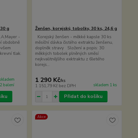
 30 g
Ženšen, korejský, tobolky, 30 ks, 24,6 g
.A.Mayer -
Korejský ženšen - měkké kapsle 30 ks
bí obdobně
měsíční dávka čistého extraktu ženšenu,
 ovšem
doplněk stravy Složení a popis: 30
krevní tlak.
měkkých tobolek plněných směsí
nejkvalitnějšího exktraktu z 6letého
korejs...
1 290 Kč
skladem
/
ks
2 balení
skladem 1 ks
1 151,79 Kč
bez DPH
šíku
Přidat do košíku
Akce