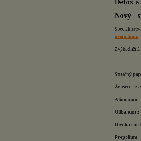
Detox a 
Nový - s
Speciální rev
propolium.
Zvýhodněná c
Stručný pop
Ženšen
– zvý
Alimonum
– 
Olibanum z
Divoká číns
Propolium
–