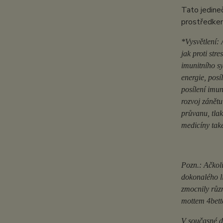
Tato jedine
prostředkem
*Vysvětlení:
jak proti str
imunitního sy
energie, posí
posílení imun
rozvoj zánětu
průvanu, tlak
medicíny také
Pozn.: Ačkol
dokonalého li
zmocnily různ
mottem 4bette
V současné do