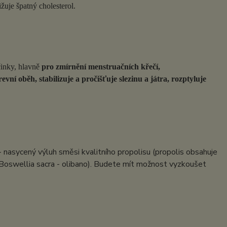
žuje špatný cholesterol.
činky, hlavně
pro zmírnění menstruačních křečí,
í oběh, stabilizuje a pročišťuje slezinu a játra, rozptyluje
- nasycený výluh směsi kvalitního propolisu (propolis obsahuje
Boswellia sacra - olibano). Budete mít možnost vyzkoušet