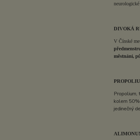
neurologické 
DIVOKÁ R
V Čínské med
předmenstrua
městnání, pů
PROPOLI
Propolium, t
kolem 50% p
jedinečný de
ALIMONU