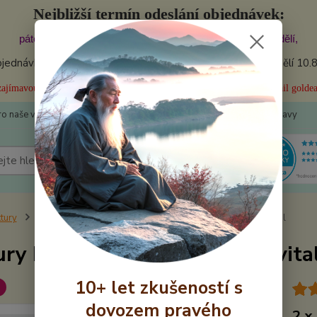
Nejbližší termín odeslání objednávek:
pátek 7.8.2026 11:30. Doručení očekávejte: sobota - pondělí,
ednávky byly dnes (pátek) odeslány! Další odesílání: pondělí 10.
i zajímavou slevu za video hodnocení našeho produktu? Pište na náš email gold
ro naše věrné
📩 Kontakty
👍 Recenze
💰Výhodné ceny dopravy
Hledat
tury
Tinktury Pentagram komplexní revitalizační kůra DS, 100 ml
ury Pentagram komplexní revital
10+ let zkušeností s
dovozem pravého
2 x