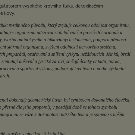
egulátorem vysokého krevního tlaku, detoxikačním
é kovy.
ukt rostlinného původu, který zvyšuje celkovou odolnost organismu,
máhají v organismu udržovat stabilní vnitřní prostředí hormonů a
ky, tvorba aminokyselin a bílkovinných sloučenin, podpora přenosu
ení stárnutí organismu, zvýšení odolnosti nervového systému,
ch preparátů, ozařování a snížení výskytu nežádoucích účinků, brzdí
 stimulují duševní a fyzické zdraví, snižují účinky chladu, horka,
 pracovní a sportovní výkony, podporují kreativitu a podle východní
 drah.
al dokonalý geometrický útvar, byl symbolem dokonalého člověka,
o přesně dle jeho proporcí), v pozdější době se tohoto symbolu
ntagramu se váže k dokonalosti lidského těla a je spojeno s naším
 uzávěry s pipetkou, 5 ks tinktur.