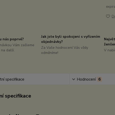
expir
D
Jak jste byli spokojeni s vyřízením
u nás poprvé?
Nejvě
objednávky?
ženše
dnávkou Vám zašleme
Za Vaše hodnocení Vás vždy
na další.
V nabí
odměníme!
ní specifikace
Hodnocení
6
í specifikace