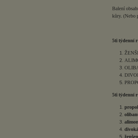
Balení obsahu
kůry. (Nebo p
5ti týdenní 
ŽENŠEN
ALIMON
OLIBAN
DIVOKÁ
PROPOL
5ti týdenní 
propo
oliba
alimo
divoká
ženše