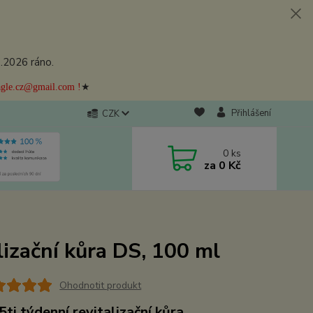
8.2026 ráno.
★
eagle.cz@gmail.com !
Přihlášení
CZK
0
ks
za
0 Kč
izační kůra DS, 100 ml
Ohodnotit produkt
 5ti týdenní revitalizační kůra