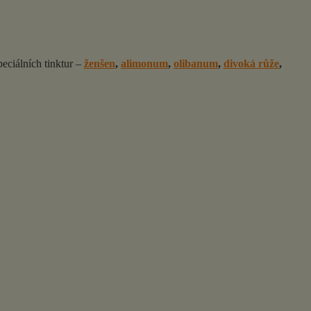
peciálních tinktur –
ženšen
,
alimonum
,
olibanum
,
divoká růže
,