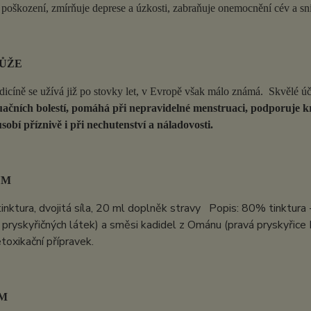
poškození, zmírňuje deprese a úzkosti, zabraňuje onemocnění cév a sni
ŮŽE
icíně se užívá již po stovky let, v Evropě však málo známá. Skvělé ú
čních bolestí, pomáhá při nepravidelné menstruaci, podporuje krevn
sobí příznivě i při nechutenství a náladovosti.
UM
inktura, dvojitá síla, 20 ml doplněk stravy Popis: 80% tinktura 
ryskyřičných látek) a směsi kadidel z Ománu (pravá pryskyřice 
toxikační přípravek.
M