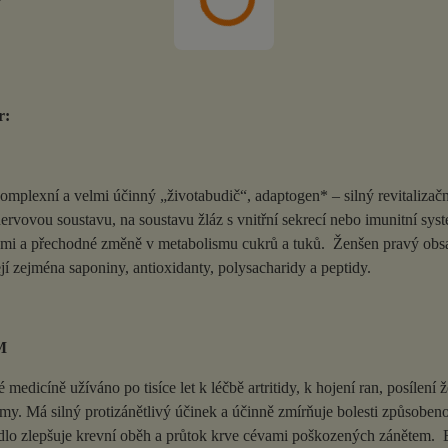
r:
omplexní a velmi účinný „životabudič“, adaptogen* – silný revitalizač
nervovou soustavu, na soustavu žláz s vnitřní sekrecí nebo imunitní s
ěmi a přechodné změně v metabolismu cukrů a tuků. Ženšen pravý obsa
jí zejména saponiny, antioxidanty, polysacharidy a peptidy.
M
medicíně užíváno po tisíce let k léčbě artritidy, k hojení ran, posíle
y. Má silný protizánětlivý účinek a účinně zmírňuje bolesti způsobenou
lo zlepšuje krevní oběh a průtok krve cévami poškozených zánětem. Byl