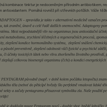
čná kombinace tinktur je nedoceněným přírodním antibiotikem, r
 antioxidantem. Pomáhá rovněž při střevních potížích. Váže těžk
 ADAPTOGEN – zpravidla je takto v alternativní medicíně označen prod
esu, tak zranění, únavě a celé řadě dalších onemocnění. Adaptogeny po
stému. Mezi nejpodstatnější vliv na organismus jsou antioxidační účin
lení metabolismu, zrychlení léčebných a regeneračních procesů, zpomal
ity, zlepšení kondice hormonálního systému, zlepšení snášení chemický
 a působí preventivně, zlepšení odolnosti vůči fyzické a psychické zátěži,
u, či účinky toxických látek nebo vlivu zhoršeného životního prostředí,
 zlepšují celkovou bioenergii organismu (čchi) a kondici energetických
i PENTAGRAM původně (např. v době kolem počátku letopočtu) znamen
dského těla (neboť do pěticípé hvězdy šlo perfektně vmalovat lidské těl
é sekty a začaly pentagramu přisuzovat symboliku zla. Naše použití pe
rlife!
bě je dodáván pouze Pentagram nový - double shot, hnědé lahvičky, bílé