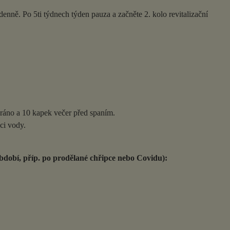
enně. Po 5ti týdnech týden pauza a začněte 2. kolo revitalizační
áno a 10 kapek večer před spaním.
i vody.
období, příp. po prodělané chřipce nebo Covidu):