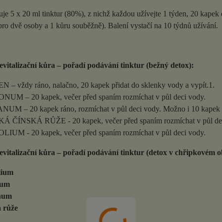
je 5 x 20 ml tinktur (80%), z nichž každou užívejte 1 týden, 20 kapek d
ro dvě osoby a 1 kůru souběžně). Balení vystačí na 10 týdnů užívání.
revitalizační kůra – pořadí podávání tinktur (bežný detox):
 – vždy ráno, nalačno, 20 kapek přidat do sklenky vody a vypít.1.
UM – 20 kapek, večer před spaním rozmíchat v půl deci vody.
UM – 20 kapek ráno, rozmíchat v půl deci vody. Možno i 10 kapek r
 ČÍNSKÁ RŮŽE - 20 kapek, večer před spaním rozmíchat v půl dec
IUM - 20 kapek, večer před spaním rozmíchat v půl deci vody.
revitalizační kůra – pořadí podávání tinktur (detox v chřipkovém 
lium
num
num
 růže
n