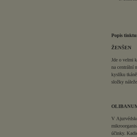
Popis tinktu
ŽENŠEN
Jde o velmi k
na centrální 
kyslíku tkán
složky náleže
OLIBANU
V Ajurvédské 
mikroorganism
účinky. Kadid