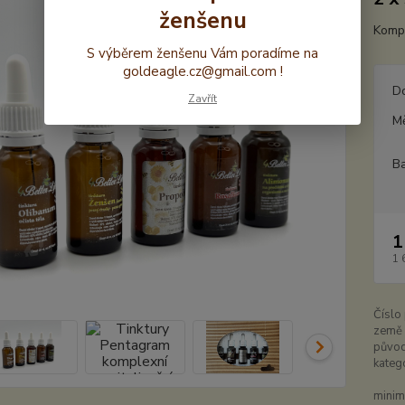
ženšenu
Kompl
S výběrem ženšenu Vám poradíme na
goldeagle.cz@gmail.com !
D
Zavřít
M
Ba
1
1 
Číslo
země
původ
kateg
minim.