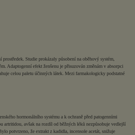
ní prostředek. Studie prokázaly působení na oběhový systém,
ystém. Adaptogenní efekt ženšenu je přisuzován změnám v absorpci
huje celou paletu účinných látek. Mezi farmakologicky podstatné
ní ženského hormonálního systému a k ochraně před patogenními
 artritidou, avšak na rozdíl od běžných léků nezpůsobuje vedlejší
o potvrzeno, že extrakt z kadidla, incensole acetát, snižuje