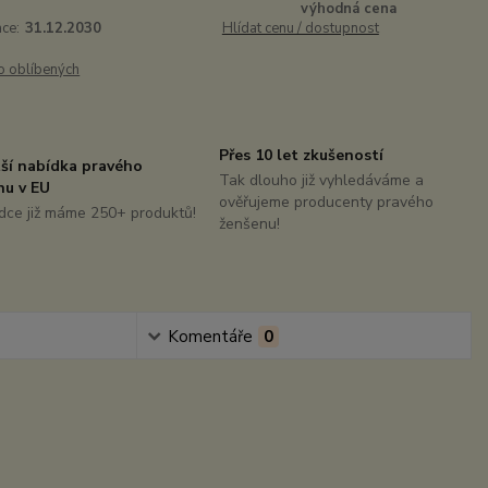
výhodná cena
ace:
31.12.2030
Hlídat cenu / dostupnost
o oblíbených
Přes 10 let zkušeností
tší nabídka pravého
Tak dlouho již vyhledáváme a
nu v EU
ověřujeme producenty pravého
dce již máme 250+ produktů!
ženšenu!
Komentáře
0