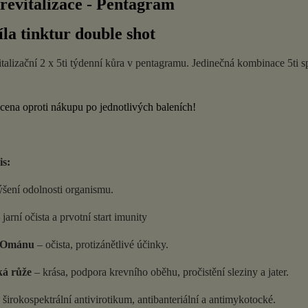
revitalizace - Pentagram
íla tinktur double shot
italizační 2 x 5ti týdenní kůra v pentagramu. Jedinečná kombinace 5ti s
ena oproti nákupu po jednotlivých baleních!
is:
šení odolnosti organismu.
jarní očista a prvotní start imunity
 Ománu
– očista, protizánětlivé účinky.
ká růže
– krása, podpora krevního oběhu, pročistění sleziny a jater.
 širokospektrální antivirotikum, antibanteriální a antimykotocké.