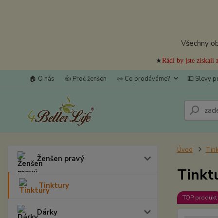
Všechny obj
★
Rádi by jste získal
🏠 O nás
👍 Proč ženšen
👀 Co prodáváme?
💵 Slevy p
Úvod
Tink
Ženšen pravý
Tinkt
Tinktury
TOP produkt
Dárky