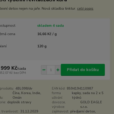
exní detox nejen na jaře. Nová skladba tinktur.
celý popis
ostupnost
skladem 4 sada
ěrná cena
16,66 Kč / g
lení
120 g
 999 Kč
/
sada
Přidat do košíku
652,07 Kč
bez DPH
 produktu:
4BL098/dv
EAN kód:
8594194110987
Čína, Korea, Indie,
forma
kapky, sada na 2 x 5
u:
Omán
užívání:
týdnů
orie:
doplněk stravy
dovozce,
GOLD EAGLE
výrobce:
s.r.o.
 trvanlivost::
31.12.2029
zajímavost:
předjarní detox,