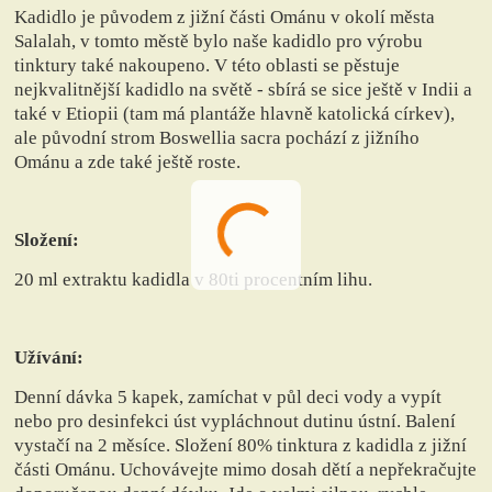
Kadidlo je původem z jižní části Ománu v okolí města
Salalah, v tomto městě bylo naše kadidlo pro výrobu
tinktury také nakoupeno. V této oblasti se pěstuje
nejkvalitnější kadidlo na světě - sbírá se sice ještě v Indii a
také v Etiopii (tam má plantáže hlavně katolická církev),
ale původní strom Boswellia sacra pochází z jižního
Ománu a zde také ještě roste.
Složení:
20 ml extraktu kadidla v 80ti procentním lihu.
Užívání:
Denní dávka 5 kapek, zamíchat v půl deci vody a vypít
nebo pro desinfekci úst vypláchnout dutinu ústní. Balení
vystačí na 2 měsíce. Složení 80% tinktura z kadidla z jižní
části Ománu. Uchovávejte mimo dosah dětí a nepřekračujte