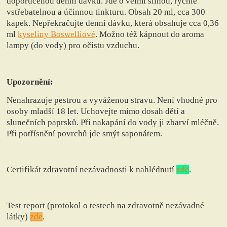
doporučenou denní dávku. Jde o velmi silnou, rychle
vstřebatelnou a účinnou tinkturu. Obsah 20 ml, cca 300
kapek. Nepřekračujte denní dávku, která obsahuje cca 0,36
ml
kyseliny Boswelliové
.
Možno též kápnout do aroma
lampy (do vody) pro očistu vzduchu.
Upozornění:
Nenahrazuje pestrou a vyváženou stravu. Není vhodné pro
osoby mladší 18 let. Uchovejte mimo dosah dětí a
slunečních paprsků. Při nakapání do vody ji zbarví mléčně.
Při potřísnění povrchů jde smýt saponátem.
Certifikát zdravotní nezávadnosti k nahlédnutí
zde
.
Test report (protokol o testech na zdravotně nezávadné
látky)
zde
.