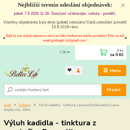
Nejbližší termín odeslání objednávek:
pátek 7.8.2026 11:30. Doručení očekávejte: sobota - pondělí,
Všechny objednávky byly dnes (pátek) odeslány! Další odesílání: pondělí
10.8.2026 ráno.
Rádi by jste získali zajímavou slevu za video hodnocení našeho produktu? Pište na náš
★
★
email goldeagle.cz@gmail.com !
0
ks
CZK
za
0 Kč
Menu
Hledat
Úvod
Tinktury
Výluh kadidla - tinktura z pryskyřice Boswellia sacra -
dvojitá síla, 20ml
Výluh kadidla - tinktura z