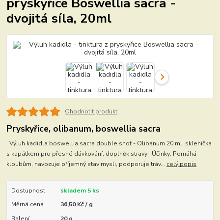
pryskyřice Boswellia sacra -
dvojitá síla, 20ml
Ohodnotit produkt
Pryskyřice, olibanum, boswellia sacra
Výluh kadidla boswellia sacra double shot - Olibanum 20 ml, sklenička
s kapátkem pro přesné dávkování, doplněk stravy Účinky: Pomáhá
kloubům, navozuje příjemný stav mysli, podporuje tráv...
celý popis
Dostupnost
skladem 5 ks
Měrná cena
36,50 Kč / g
Balení
20 g