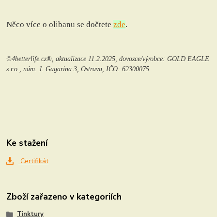
Něco více o olibanu se dočtete
zde
.
©4betterlife.cz®, aktualizace 11.2.2025, dovozce/výrobce: GOLD EAGLE
s.r.o., nám. J. Gagarina 3, Ostrava, IČO: 62300075
Ke stažení
Certifikát
Zboží zařazeno v kategoriích
Tinktury