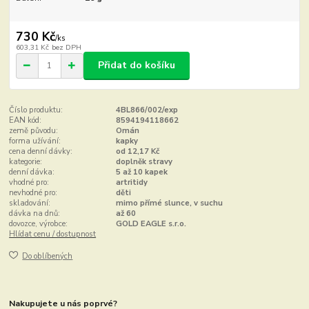
730 Kč
/
ks
603,31 Kč
bez DPH
Přidat do košíku
Číslo produktu:
4BL866/002/exp
EAN kód:
8594194118662
země původu:
Omán
forma užívání:
kapky
cena denní dávky:
od 12,17 Kč
kategorie:
doplněk stravy
denní dávka:
5 až 10 kapek
vhodné pro:
artritidy
nevhodné pro:
děti
skladování:
mimo přímé slunce, v suchu
dávka na dnů:
až 60
dovozce, výrobce:
GOLD EAGLE s.r.o.
Hlídat cenu / dostupnost
Do oblíbených
Nakupujete u nás poprvé?