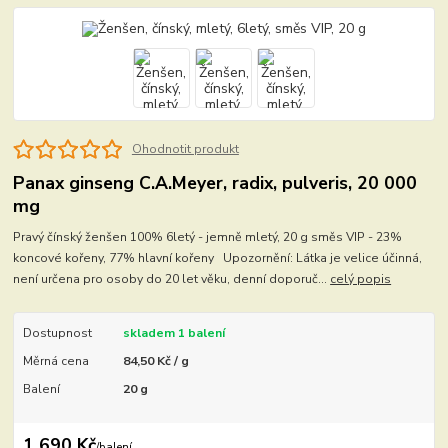
Ohodnotit produkt
Panax ginseng C.A.Meyer, radix, pulveris, 20 000
mg
Pravý čínský ženšen 100% 6letý - jemně mletý, 20 g směs VIP - 23%
koncové kořeny, 77% hlavní kořeny Upozornění: Látka je velice účinná,
není určena pro osoby do 20 let věku, denní doporuč...
celý popis
Dostupnost
skladem 1 balení
Měrná cena
84,50 Kč / g
Balení
20 g
1 690 Kč
/
balení