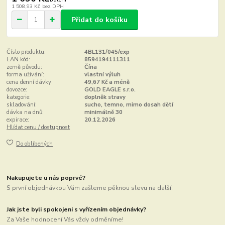
1 508,93 Kč
bez DPH
Přidat do košíku
Číslo produktu:
4BL131/045/exp
EAN kód:
8594194111311
země původu:
Čína
forma užívání:
vlastní výluh
cena denní dávky:
49,67 Kč a méně
dovozce:
GOLD EAGLE s.r.o.
kategorie:
doplněk stravy
skladování:
sucho, temno, mimo dosah dětí
dávka na dnů:
minimálně 30
expirace:
20.12.2026
Hlídat cenu / dostupnost
Do oblíbených
Nakupujete u nás poprvé?
S první objednávkou Vám zašleme pěknou slevu na další.
Jak jste byli spokojeni s vyřízením objednávky?
Za Vaše hodnocení Vás vždy odměníme!