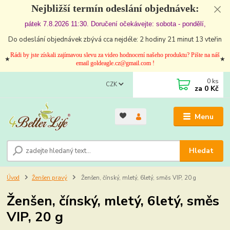
Nejbližší termín odeslání objednávek:
pátek 7.8.2026 11:30. Doručení očekávejte: sobota - pondělí,
Do odeslání objednávek zbývá cca nejdéle: 2 hodiny 21 minut 12 vteřin
Rádi by jste získali zajímavou slevu za video hodnocení našeho produktu? Pište na náš
★
★
email goldeagle.cz@gmail.com !
0
ks
CZK
za
0 Kč
Menu
Hledat
Úvod
Ženšen pravý
Ženšen, čínský, mletý, 6letý, směs VIP, 20 g
Ženšen, čínský, mletý, 6letý, směs
VIP, 20 g