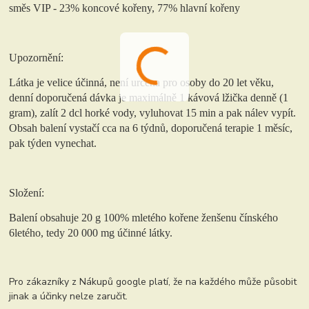
směs VIP - 23% koncové kořeny, 77% hlavní kořeny
Upozornění:
Látka je velice účinná, není určena pro osoby do 20 let věku,
denní doporučená dávka je maximálně 1 kávová lžička denně (1
gram), zalít 2 dcl horké vody, vyluhovat 15 min a pak nálev vypít.
Obsah balení vystačí cca na 6 týdnů, doporučená terapie 1 měsíc,
pak týden vynechat.
Složení:
Balení obsahuje 20 g 100% mletého kořene ženšenu čínského
6letého, tedy 20 000 mg účinné látky.
Pro zákazníky z Nákupů google platí, že na každého může působit
jinak a účinky nelze zaručit.