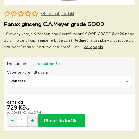
Ohodnotit produkt
Panax ginseng C.A.Meyer grade GOOD
Červený korejský ženšen pravý certifikovaný GOOD GRADE 6let 20 nebo
30 Ji (o certifikaci ženšene blíže zde) Jedinečná zásilka – distribuce do
vyprodání zásob– secured and proof – jen ...
celý popis
Dostupnost
skladem 8 ks
Vyberte kořen dle váhy:
cena od
729 Kč
/
ks
od
650,89 Kč
bez DPH
Přidat do košíku