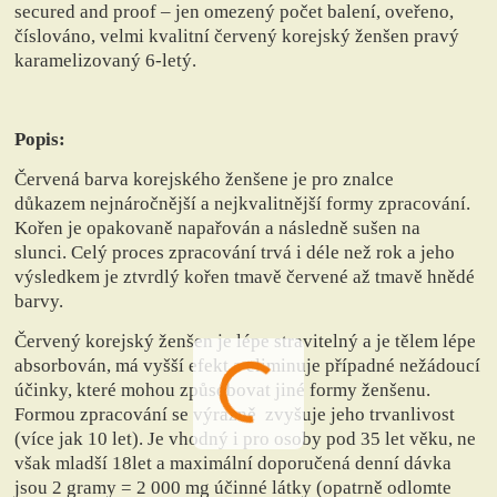
secured and proof – jen omezený počet balení, oveřeno,
číslováno,
velmi kvalitní červený korejský ženšen pravý
karamelizovaný 6-letý.
Popis:
Červená barva korejského ženšene je pro znalce
důkazem nejnáročnější a nejkvalitnější formy zpracování.
Kořen je opakovaně napařován a následně sušen na
slunci. Celý proces zpracování trvá i déle než rok a jeho
výsledkem je ztvrdlý kořen tmavě červené až tmavě hnědé
barvy.
Červený korejský ženšen je lépe stravitelný a je tělem lépe
absorbován, má vyšší efekt a eliminuje případné nežádoucí
účinky, které mohou způsobovat jiné formy ženšenu.
Formou zpracování se výrazně zvyšuje jeho trvanlivost
(více jak 10 let). Je vhodný i pro osoby pod 35 let věku, ne
však mladší 18let a maximální doporučená denní dávka
jsou 2 gramy = 2 000 mg účinné látky (opatrně odlomte