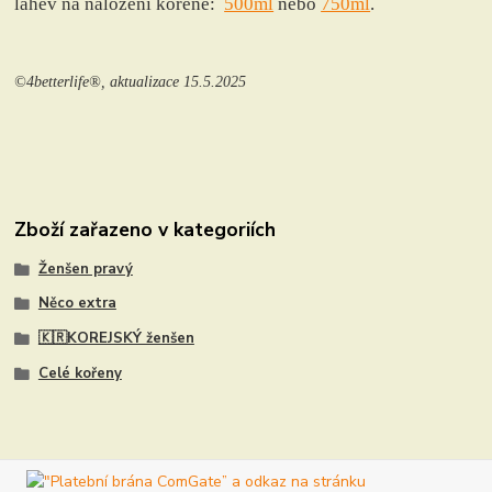
láhev na naložení kořene:
500ml
nebo
750ml
.
©4betterlife®, aktualizace 15.5.2025
Zboží zařazeno v kategoriích
Ženšen pravý
Něco extra
🇰🇷KOREJSKÝ ženšen
Celé kořeny