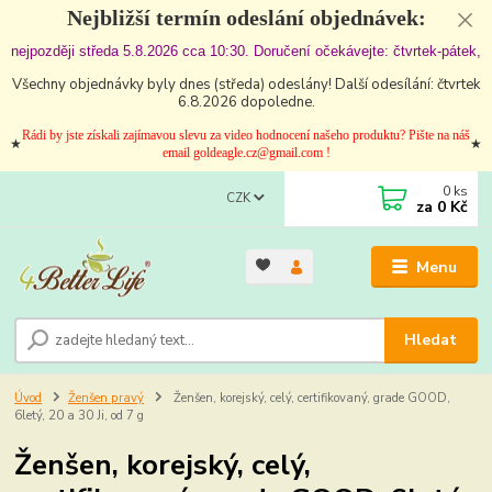
Nejbližší termín odeslání objednávek:
nejpozději středa 5.8.2026 cca 10:30. Doručení očekávejte: čtvrtek-pátek,
Všechny objednávky byly dnes (středa) odeslány! Další odesílání: čtvrtek
6.8.2026 dopoledne.
Rádi by jste získali zajímavou slevu za video hodnocení našeho produktu? Pište na náš
★
★
email goldeagle.cz@gmail.com !
0
ks
CZK
za
0 Kč
Menu
Hledat
Úvod
Ženšen pravý
Ženšen, korejský, celý, certifikovaný, grade GOOD,
6letý, 20 a 30 Ji, od 7 g
Ženšen, korejský, celý,