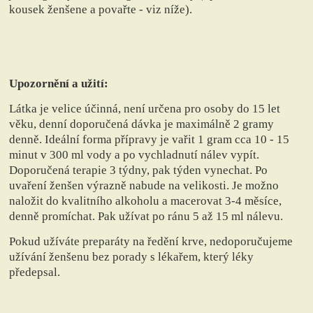
kousek ženšene a povařte - viz níže).
Upozornění a užití:
Látka je velice účinná, není určena pro osoby do 15 let
věku, denní doporučená dávka je maximálně 2 gramy
denně. Ideální forma přípravy je vařit 1 gram cca 10 - 15
minut v 300 ml vody a po vychladnutí nálev vypít.
Doporučená terapie 3 týdny, pak týden vynechat. Po
uvaření ženšen výrazně nabude na velikosti. Je možno
naložit do kvalitního alkoholu a macerovat 3-4 měsíce,
denně promíchat. Pak užívat po ránu 5 až 15 ml nálevu.
Pokud užíváte preparáty na ředění krve, nedoporučujeme
užívání ženšenu bez porady s lékařem, který léky
předepsal.