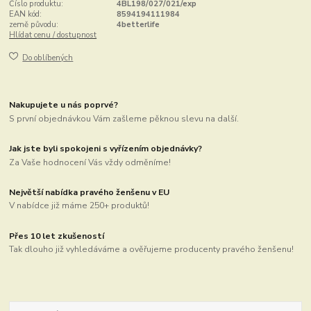
Číslo produktu:
4BL198/027/021/exp
EAN kód:
8594194111984
země původu:
4betterlife
Hlídat cenu / dostupnost
Do oblíbených
Nakupujete u nás poprvé?
S první objednávkou Vám zašleme pěknou slevu na další.
Jak jste byli spokojeni s vyřízením objednávky?
Za Vaše hodnocení Vás vždy odměníme!
Největší nabídka pravého ženšenu v EU
V nabídce již máme 250+ produktů!
Přes 10 let zkušeností
Tak dlouho již vyhledáváme a ověřujeme producenty pravého ženšenu!