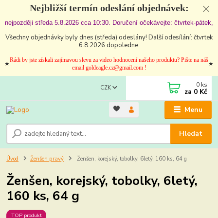
Nejbližší termín odeslání objednávek:
nejpozději středa 5.8.2026 cca 10:30. Doručení očekávejte: čtvrtek-pátek,
Všechny objednávky byly dnes (středa) odeslány! Další odesílání: čtvrtek
6.8.2026 dopoledne.
Rádi by jste získali zajímavou slevu za video hodnocení našeho produktu? Pište na náš
★
★
email goldeagle.cz@gmail.com !
0
ks
CZK
za
0 Kč
Menu
Hledat
Úvod
Ženšen pravý
Ženšen, korejský, tobolky, 6letý, 160 ks, 64 g
Ženšen, korejský, tobolky, 6letý,
160 ks, 64 g
TOP produkt