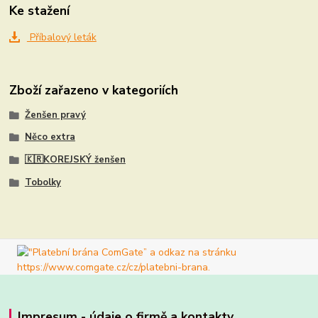
Ke stažení
Příbalový leták
Zboží zařazeno v kategoriích
Ženšen pravý
Něco extra
🇰🇷KOREJSKÝ ženšen
Tobolky
Impresum - údaje o firmě a kontakty