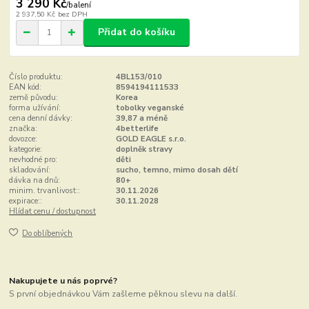
3 290 Kč
/
balení
2 937,50 Kč
bez DPH
Přidat do košíku
Číslo produktu:
4BL153/010
EAN kód:
8594194111533
země původu:
Korea
forma užívání:
tobolky veganské
cena denní dávky:
39,87 a méně
značka:
4betterlife
dovozce:
GOLD EAGLE s.r.o.
kategorie:
doplněk stravy
nevhodné pro:
děti
skladování:
sucho, temno, mimo dosah dětí
dávka na dnů:
80+
minim. trvanlivost::
30.11.2026
expirace::
30.11.2028
Hlídat cenu / dostupnost
Do oblíbených
Nakupujete u nás poprvé?
S první objednávkou Vám zašleme pěknou slevu na další.