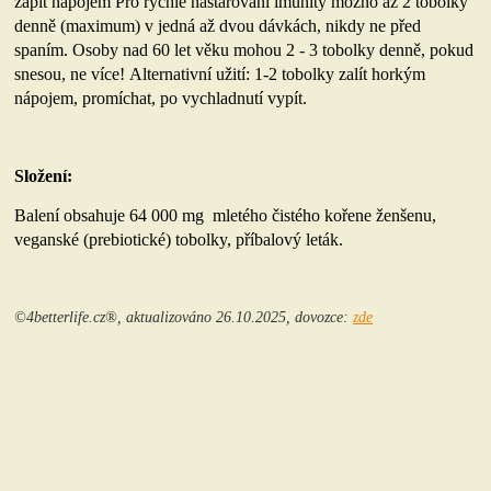
zapít nápojem
Pro rychlé nastarování imunity možno až 2 tobolky
denně (maximum) v jedná až dvou dávkách, nikdy ne před
spaním. Osoby nad 60 let věku mohou 2 - 3 tobolky denně, pokud
snesou, ne více!
Alternativní užití: 1-2 tobolky zalít horkým
nápojem, promíchat, po vychladnutí vypít.
Složení:
Balení obsahuje 64 000 mg mletého čistého kořene ženšenu,
veganské (prebiotické) tobolky, příbalový leták.
©4betterlife.cz®, aktualizováno 26.10.2025, dovozce:
zde