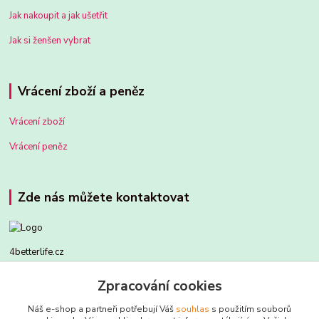
Jak nakoupit a jak ušetřit
Jak si ženšen vybrat
Vrácení zboží a peněz
Vrácení zboží
Vrácení peněz
Zde nás můžete kontaktovat
4betterlife.cz
Zpracování cookies
604299015
Náš e-shop a partneři potřebují Váš
souhlas
s použitím souborů
zdenek.tryba@gmail.com