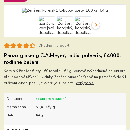
Ohodnotit produkt
Panax ginseng C.A.Meyer, radix, pulveris, 64000,
rodinné balení
Korejský ženšen 6letý, 160 tobolek, 64 g cenově zvýhodněné balení pro
dlouhodobé užívání Účinky: Ženšen působí příznivě na paměť a fyzický i
duševní výkon, posiluje výdrž, je silně ant...
celý popis
Dostupnost
skladem 4 balení
Měrná cena
51,41 Kč / g
Balení
64 g