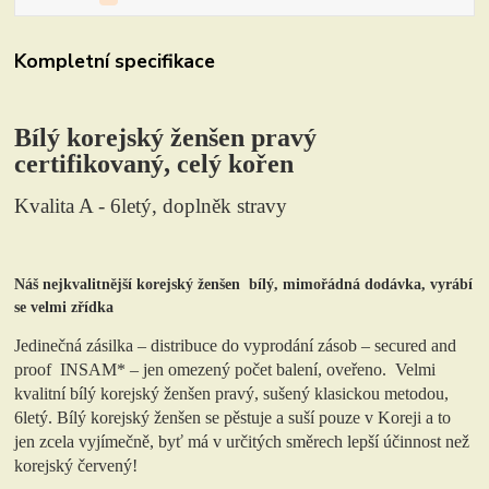
Kompletní specifikace
Bílý korejský ženšen pravý
certifikovaný, celý kořen
Kvalita A - 6letý, doplněk stravy
Náš nejkvalitnější korejský ženšen bílý,
mimořádná dodávka, vyrábí
se velmi zřídka
Jedinečná zásilka – distribuce do vyprodání zásob – secured and
proof INSAM* – jen omezený počet balení, oveřeno. V
elmi
kvalitní bílý korejský ženšen pravý, sušený klasickou metodou,
6letý. Bílý korejský ženšen se pěstuje a suší pouze v Koreji a to
jen zcela vyjímečně, byť má v určitých směrech lepší účinnost než
korejský červený!