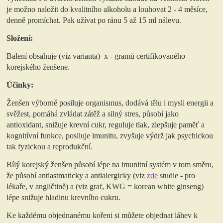
je možno naložit do kvalitního alkoholu a louhovat 2 - 4 měsíce,
denně promíchat. Pak užívat po ránu 5 až 15 ml nálevu.
Složení:
Balení obsahuje (viz varianta) x - gramů certifikovaného
korejského ženšene.
Účinky:
Ženšen výborně posiluje organismus, dodává tělu i mysli energii a
svěžest, pomáhá zvládat zátěž a silný stres, působí jako
antioxidant, snižuje krevní cukr, reguluje tlak, zlepšuje paměť a
kognitívní funkce, posiluje imunitu, zvyšuje výdrž jak psychickou
tak fyzickou a reprodukční.
Bílý korejský ženšen působí lépe na imunitní systém v tom směru,
že působí antiastmaticky a antialergicky (viz
zde
studie - pro
lékaře, v angličtině) a (viz graf, KWG = korean white ginseng)
lépe snižuje hladinu krevního cukru.
Ke každému objednanému kořeni si můžete objednat láhev k