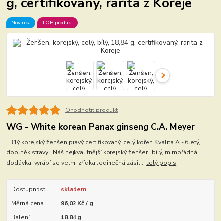
g, certifikovaný, rarita z Koreje
Novinka
TOP produkt
Ohodnotit produkt
WG - White korean Panax ginseng C.A. Meyer
Bílý korejský ženšen pravý certifikovaný, celý kořen Kvalita A - 6letý,
doplněk stravy Náš nejkvalitnější korejský ženšen bílý, mimořádná
dodávka, vyrábí se velmi zřídka Jedinečná zásil...
celý popis
Dostupnost
skladem
Měrná cena
96,02 Kč / g
Balení
18.84 g