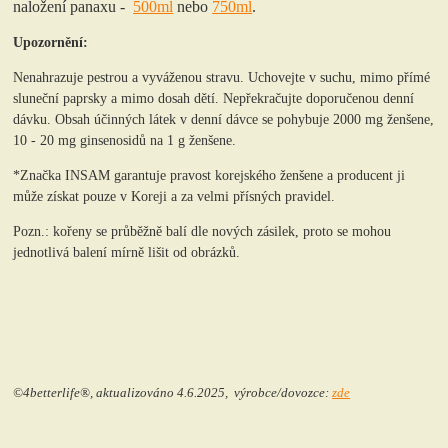
naložení panaxu -
500ml
nebo
750ml
.
Upozornění:
Nenahrazuje pestrou a vyváženou stravu. Uchovejte v suchu, mimo přímé
sluneční paprsky a mimo dosah dětí. Nepřekračujte doporučenou denní
dávku. Obsah účinných látek v denní dávce se pohybuje 2000 mg ženšene,
10 - 20 mg ginsenosidů na 1 g ženšene.
*Značka INSAM garantuje pravost korejského ženšene a producent ji
může získat pouze v Koreji a za velmi přísných pravidel.
Pozn.: kořeny se průběžně balí dle nových zásilek, proto se mohou
jednotlivá balení mírně lišit od obrázků.
©4betterlife®, aktualizováno 4.6.2025,
výrobce/dovozce:
zde