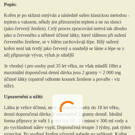
Popis:
Kořen je po sklizni omýván a následně sušen klasickou metodou -
teplem a vakuem, někdy jen přirozeným teplem a ne na slunci
(jako červený ženšen). Celý proces zpracování netrvá tak dlouho
jako u červeného a některé účinné látky, které slábnou při sušení
červeného ženšene, se v bílém zachovávají lépe. Bílý sušený
kořen není tak tvrdý jako červený a snadněji se láme a lépe se z
něj připravuje vývar, výluh je silnější
Je vhodný i pro osoby pod 35 let věku, ne však mladší 18let a
maximální doporučená denní dávka jsou 2 gramy = 2 000 mg
účinné látky (opatrně odlomte kousek ženšene a povařte - viz
níže).
Upozornění a užití:
Látka je velice účinná, není určena pro osoby do 18 let věku,
denní doporučená dávka je maximálně 2 gramy denně. Ideální
forma přípravy je vařit 1 gram cca 10 - 15 minut v 300 ml vody a
po vychladnutí nálev vypít. Doporučená terapie 3 týdny, pak týden
vynechat. Po uvaření ženšen výrazně nabude na velikosti. Kořen