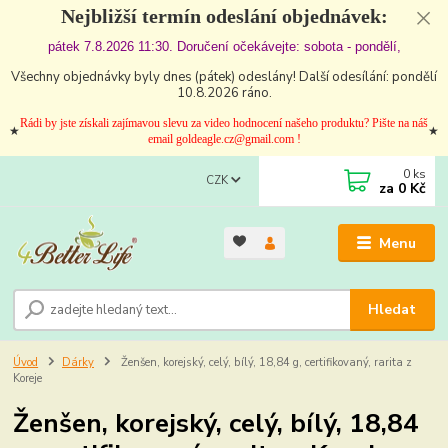
Nejbližší termín odeslání objednávek:
pátek 7.8.2026 11:30. Doručení očekávejte: sobota - pondělí,
Všechny objednávky byly dnes (pátek) odeslány! Další odesílání: pondělí
10.8.2026 ráno.
Rádi by jste získali zajímavou slevu za video hodnocení našeho produktu? Pište na náš
★
★
email goldeagle.cz@gmail.com !
0
ks
CZK
za
0 Kč
Menu
Hledat
Úvod
Dárky
Ženšen, korejský, celý, bílý, 18,84 g, certifikovaný, rarita z
Koreje
Ženšen, korejský, celý, bílý, 18,84