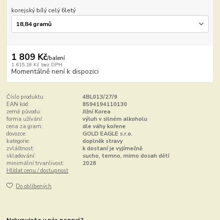
korejský bílý celý 6letý
1 809 Kč
/
balení
1 615,18 Kč
bez DPH
Momentálně není k dispozici
Číslo produktu:
4BL013/27/9
EAN kód:
8594194110130
země původu:
JIžní Korea
forma užívání:
výluh v silném alkoholu
cena za gram:
dle váhy kořene
dovozce:
GOLD EAGLE s.r.o.
kategorie:
doplněk stravy
zvláštnost:
k dostaní je vyjímečně
skladování:
sucho, temno, mimo dosah dětí
minimální trvanlivost:
2028
Hlídat cenu / dostupnost
Do oblíbených
Nakupujete u nás poprvé?