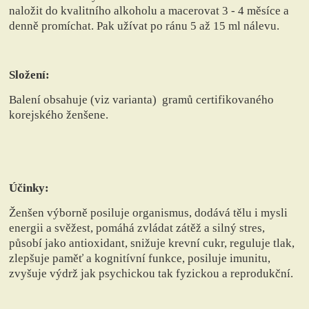
naložit do kvalitního alkoholu a macerovat 3 - 4 měsíce a
denně promíchat. Pak užívat po ránu 5 až 15 ml nálevu.
Složení:
Balení obsahuje (viz varianta) gramů certifikovaného
korejského ženšene.
Účinky:
Ženšen výborně posiluje organismus, dodává tělu i mysli
energii a svěžest, pomáhá zvládat zátěž a silný stres,
působí jako antioxidant, snižuje krevní cukr, reguluje tlak,
zlepšuje paměť a kognitívní funkce, posiluje imunitu,
zvyšuje výdrž jak psychickou tak fyzickou a reprodukční.