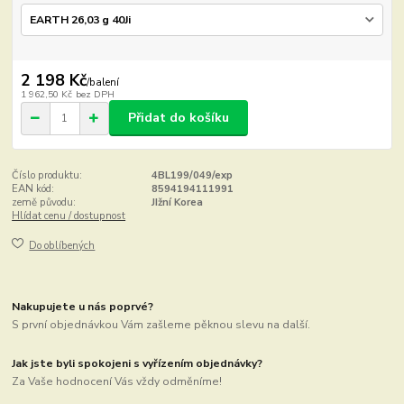
2 198 Kč
/
balení
1 962,50 Kč
bez DPH
Přidat do košíku
Číslo produktu:
4BL199/049/exp
EAN kód:
8594194111991
země původu:
JIžní Korea
Hlídat cenu / dostupnost
Do oblíbených
Nakupujete u nás poprvé?
S první objednávkou Vám zašleme pěknou slevu na další.
Jak jste byli spokojeni s vyřízením objednávky?
Za Vaše hodnocení Vás vždy odměníme!