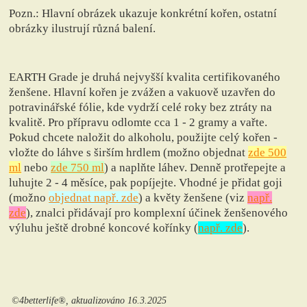
Pozn.: Hlavní obrázek ukazuje konkrétní kořen, ostatní
obrázky ilustrují různá balení.
EARTH Grade je druhá nejvyšší kvalita certifikovaného
ženšene. Hlavní kořen je zvážen a vakuově uzavřen do
potravinářské fólie, kde vydrží celé roky bez ztráty na
kvalitě. Pro přípravu odlomte cca 1 - 2 gramy a vařte.
Pokud chcete naložit do alkoholu, použijte celý kořen -
vložte do láhve s širším hrdlem (možno objednat
zde 500
ml
nebo
zde 750 ml
) a naplňte láhev. Denně protřepejte a
luhujte 2 - 4 měsíce, pak popíjejte. Vhodné je přidat goji
(možno
objednat např. zde
) a květy ženšene (viz
např.
zde
), znalci přidávají pro komplexní účinek ženšenového
výluhu ještě drobné koncové kořínky (
např. zde
).
©4betterlife®, aktualizováno 16.3.2025