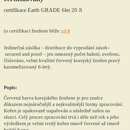
certifikace Earth GRADE 6let 20 Ji
(o certifikaci ženšene blíže
zde
)
Jedinečná zásilka – distribuce do vyprodání zásob–
secured and proof – jen omezený počet balení, oveřeno,
číslováno,
velmi kvalitní červený korejský ženšen pravý
karamelizovaný 6-letý.
Popis:
Červená barva korejského ženšene je pro znalce
důkazem nejnáročnější a nejkvalitnější formy zpracování.
Kořen je opakovaně napařován a následně sušen na
slunci. Celý proces zpracování trvá i déle než rok a jeho
výsledkem je velmi tvrdý kořen tmavě červené až tmavě
hnědé barvy.