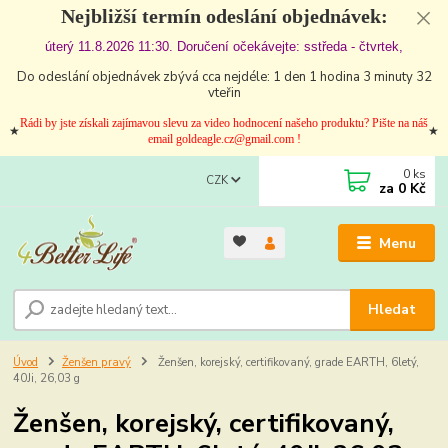
Nejbližší termín odeslání objednávek:
úterý 11.8.2026 11:30. Doručení očekávejte: sstředa - čtvrtek,
Do odeslání objednávek zbývá cca nejdéle: 1 den 1 hodina 3 minuty 32
vteřin
Rádi by jste získali zajímavou slevu za video hodnocení našeho produktu? Pište na náš
★
★
email goldeagle.cz@gmail.com !
0
ks
CZK
za
0 Kč
Menu
Hledat
Úvod
Ženšen pravý
Ženšen, korejský, certifikovaný, grade EARTH, 6letý,
40Ji, 26,03 g
Ženšen, korejský, certifikovaný,