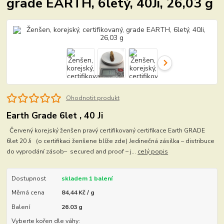
grade EARTH, 6letý, 40Ji, 26,03 g
Ohodnotit produkt
Earth Grade 6let , 40 Ji
Červený korejský ženšen pravý certifikovaný certifikace Earth GRADE
6let 20 Ji (o certifikaci ženšene blíže zde) Jedinečná zásilka – distribuce
do vyprodání zásob– secured and proof – j...
celý popis
Dostupnost
skladem 1 balení
Měrná cena
84,44 Kč / g
Balení
26.03 g
Vyberte kořen dle váhy: