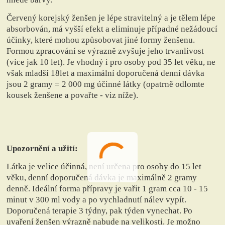
Červený korejský ženšen je lépe stravitelný a je tělem lépe
absorbován, má vyšší efekt a eliminuje případné nežádoucí
účinky, které mohou způsobovat jiné formy ženšenu.
Formou zpracování se výrazně zvyšuje jeho trvanlivost
(více jak 10 let). Je vhodný i pro osoby pod 35 let věku, ne
však mladší 18let a maximální doporučená denní dávka
jsou 2 gramy = 2 000 mg účinné látky (opatrně odlomte
kousek ženšene a povařte - viz níže).
Upozornění a užití:
Látka je velice účinná, není určena pro osoby do 15 let
věku, denní doporučená dávka je maximálně 2 gramy
denně. Ideální forma přípravy je vařit 1 gram cca 10 - 15
minut v 300 ml vody a po vychladnutí nálev vypít.
Doporučená terapie 3 týdny, pak týden vynechat. Po
uvaření ženšen výrazně nabude na velikosti. Je možno