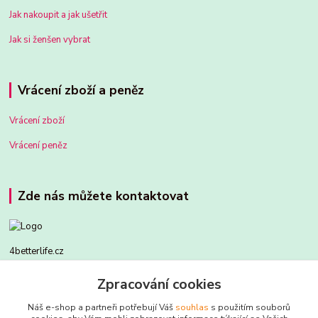
Jak nakoupit a jak ušetřit
Jak si ženšen vybrat
Vrácení zboží a peněz
Vrácení zboží
Vrácení peněz
Zde nás můžete kontaktovat
4betterlife.cz
Zpracování cookies
604299015
Náš e-shop a partneři potřebují Váš
souhlas
s použitím souborů
zdenek.tryba@gmail.com