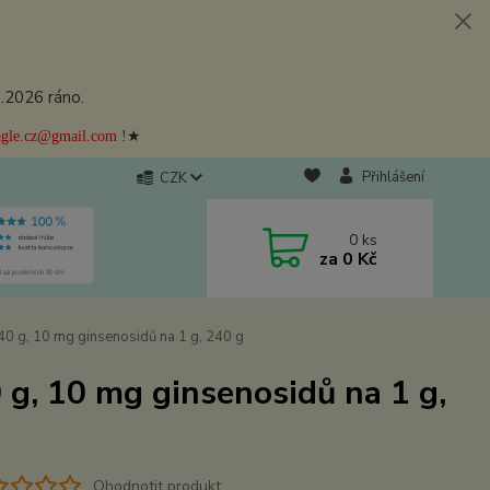
8.2026 ráno.
★
eagle.cz@gmail.com !
Přihlášení
CZK
0
ks
za
0 Kč
240 g, 10 mg ginsenosidů na 1 g, 240 g
0 g, 10 mg ginsenosidů na 1 g,
Ohodnotit produkt