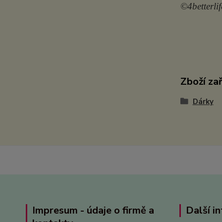
©4betterlif
Zboží za
Dárky
Impresum - údaje o firmě a
Další i