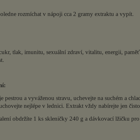
ledne rozmíchat v nápoji cca 2 gramy extraktu a vypít.
ukr, tlak, imunitu, sexuální zdraví, vitalitu, energii, pamě
t.
í:
e pestrou a vyváženou stravu, uchevejte na suchém a chla
uchovejte nejlépe v lednici. Extrakt vždy nabírejte jen čis
alení obdržíte 1 ks skleničky 240 g a dávkovací lžičku pro 