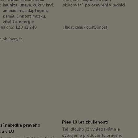
:
imunita, únava, cukr v krvi,
skladování:
po otevření v lednici
anioxidant, adaptogen,
paměť, činnost mozku,
vitalita, energie
 na dnů:
120 až 240
Hlídat cenu / dostupnost
o oblíbených
Přes 10 let zkušeností
tší nabídka pravého
Tak dlouho již vyhledáváme a
nu v EU
ověřujeme producenty pravého