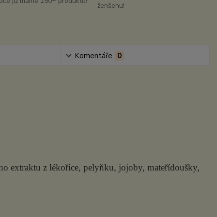
dce již máme 250+ produktů!
ženšenu!
Komentáře
0
o extraktu z lékořice, pelyňku, jojoby, mateřídoušky,