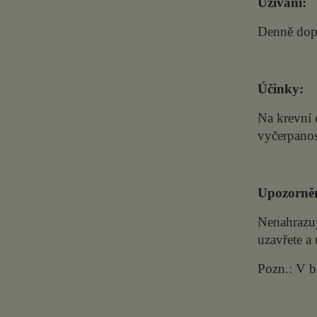
Užívání:
Denně dopo
Účinky:
Na krevní c
vyčerpanos
Upozorněn
Nenahrazuj
uzavřete a 
Pozn.: V b