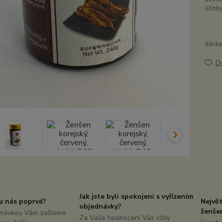
účinky
dávka
D
Jak jste byli spokojeni s vyřízením
u nás poprvé?
Nejvě
objednávky?
ženše
dnávkou Vám zašleme
Za Vaše hodnocení Vás vždy