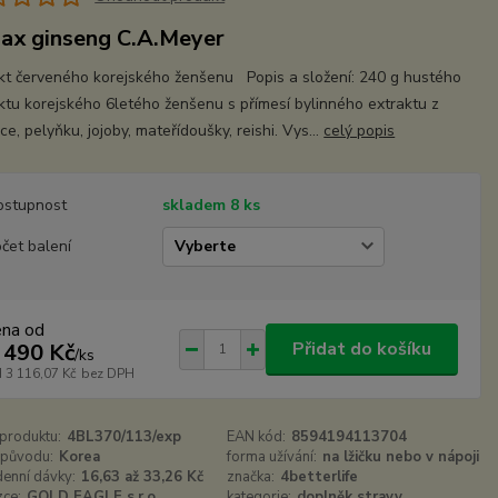
ax ginseng C.A.Meyer
kt červeného korejského ženšenu Popis a složení: 240 g hustého
ktu korejského 6letého ženšenu s přímesí bylinného extraktu z
ice, pelyňku, jojoby, mateřídoušky, reishi. Vys...
celý popis
ostupnost
skladem 8 ks
čet balení
ena od
Přidat do košíku
 490 Kč
/
ks
d
3 116,07 Kč
bez DPH
 produktu:
4BL370/113/exp
EAN kód:
8594194113704
původu:
Korea
forma užívání:
na lžičku nebo v nápoji
denní dávky:
16,63 až 33,26 Kč
značka:
4betterlife
ce:
GOLD EAGLE s.r.o.
kategorie:
doplněk stravy