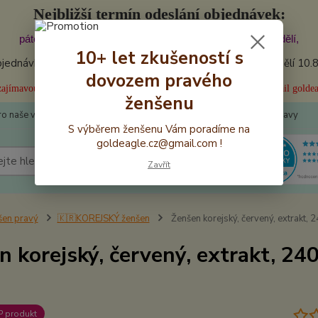
Nejbližší termín odeslání objednávek:
pátek 7.8.2026 11:30. Doručení očekávejte: sobota - pondělí,
10+ let zkušeností s
ednávky byly dnes (pátek) odeslány! Další odesílání: pondělí 10.
dovozem pravého
i zajímavou slevu za video hodnocení našeho produktu? Pište na náš email gold
ženšenu
ro naše věrné
📩 Kontakty
👍 Recenze
💰Výhodné ceny dopravy
S výběrem ženšenu Vám poradíme na
goldeagle.cz@gmail.com !
Hledat
Zavřít
šen pravý
🇰🇷KOREJSKÝ ženšen
Ženšen korejský, červený, extrakt, 
 korejský, červený, extrakt, 24
 produkt