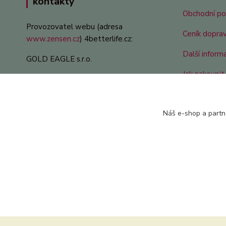
kontakty
Obchodní p
Provozovatel webu (adresa
Ceník dopra
www.zensen.cz
) 4betterlife.cz:
Další inform
GOLD EAGLE s.r.o.
Jak nakoupit 
Nejrychlejší kontakt:
Jak si ženše
zdenek.tryba@gmail.com
Náš e-shop a partn
Nejrychleší telefon během pracovního
dne:
+420 604 299 015
Všechny kontakty a informace:
zde