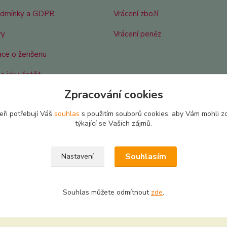
odmínky a GDPR
Vrácení zboží
vy
Vrácení peněz
ace o ženšenu
a jak ušetřit
Zpracování cookies
n vybrat
eři potřebují Váš
souhlas
s použitím souborů cookies, aby Vám mohli z
týkající se Vašich zájmů.
Souhlasím
Nastavení
Souhlas můžete odmítnout
zde
.