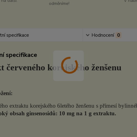
na další.
V nabí
odměníme!
ní specifikace
Hodnocení
0
í specifikace
t červeného korejského ženšenu
ožení:
ého extraktu korejského 6letého ženšenu s přímesí bylinnéh
oký obsah ginsenosidů: 10 mg na 1 g extraktu.