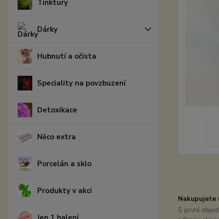
Tinktury
Dárky
Hubnutí a očista
Speciality na povzbuzení
Detoxikace
Něco extra
Porcelán a sklo
Produkty v akci
Nakupujete 
S první obje
Jen 1 balení