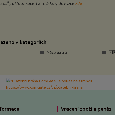
®
e.cz
, aktualizace 12.3.2025, dovozce
zde
řazeno v kategoriích
Něco extra
🇰
nformace
Vrácení zboží a peněz