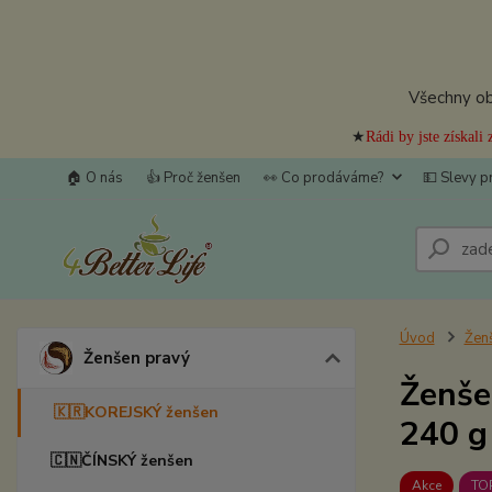
Všechny obj
★
Rádi by jste získal
🏠 O nás
👍 Proč ženšen
👀 Co prodáváme?
💵 Slevy p
Úvod
Žen
Ženšen pravý
Ženšen
🇰🇷KOREJSKÝ ženšen
240 g
🇨🇳ČÍNSKÝ ženšen
Akce
TOP