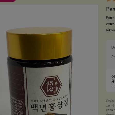
Pan
Extra
extra
lékoř
D
Po
c
3
o
Číslo
země 
cena 
dovoz