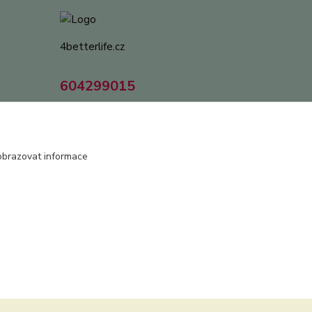
4betterlife.cz
604299015
zdenek.tryba@gmail.com
obrazovat informace