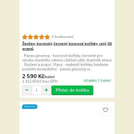
1 hodnocení
Ženšen, korejský, červený, koncové kořínky, celý, 55
gramů
Panax ginseng - koncové kořínky, červené pro
výrobu vlastního nálevu i běžné užití, doplněk stravy
Složení a popis: Vlasy - nejtenší kořínky ženšene
pravého korejského - panax ginseng ro...
2 590 Kč
/
balení
skladem 1 balení
2 312,50 Kč
bez DPH
Přidat do košíku
Novinka