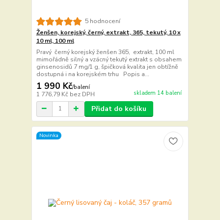
5 hodnocení
Ženšen, korejský, černý, extrakt, 365, tekutý, 10 x
10 ml, 100 ml
Pravý černý korejský ženšen 365, extrakt, 100 ml
mimořádně silný a vzácný tekutý extrakt s obsahem
ginsenosidů 7 mg/1 g, špičková kvalita jen obtížně
dostupná i na korejském trhu Popis a...
1 990 Kč
/
balení
skladem 14 balení
1 776,79 Kč
bez DPH
Přidat do košíku
Novinka