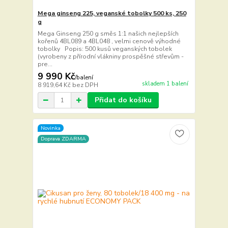
Mega ginseng 225, veganské tobolky 500 ks, 250
g
Mega Ginseng 250 g směs 1:1 našich nejlepších
kořenů 4BL089 a 4BL048 , velmi cenově výhodné
tobolky Popis: 500 kusů veganských tobolek
(vyrobeny z přírodní vlákniny prospěšné střevům -
pre...
9 990 Kč
/
balení
skladem 1 balení
8 919,64 Kč
bez DPH
Přidat do košíku
Novinka
Doprava ZDARMA