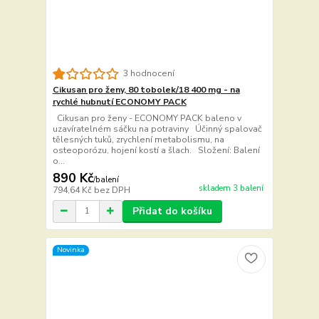
3 hodnocení
Cikusan pro ženy, 80 tobolek/18 400 mg - na
rychlé hubnutí ECONOMY PACK
Cikusan pro ženy - ECONOMY PACK baleno v
uzavíratelném sáčku na potraviny Účinný spalovač
tělesných tuků, zrychlení metabolismu, na
osteoporózu, hojení kostí a šlach. Složení: Balení
o...
890 Kč
/
balení
skladem 3 balení
794,64 Kč
bez DPH
Přidat do košíku
Novinka