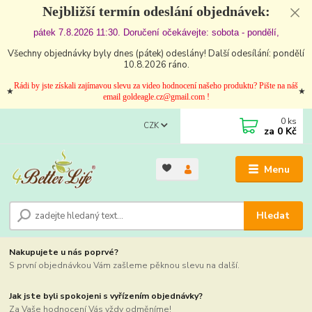
Nejbližší termín odeslání objednávek:
pátek 7.8.2026 11:30. Doručení očekávejte: sobota - pondělí,
Všechny objednávky byly dnes (pátek) odeslány! Další odesílání: pondělí
10.8.2026 ráno.
Rádi by jste získali zajímavou slevu za video hodnocení našeho produktu? Pište na náš
★
★
email goldeagle.cz@gmail.com !
0
ks
CZK
za
0 Kč
Menu
Hledat
Nakupujete u nás poprvé?
S první objednávkou Vám zašleme pěknou slevu na další.
Jak jste byli spokojeni s vyřízením objednávky?
Za Vaše hodnocení Vás vždy odměníme!