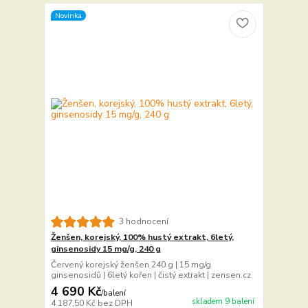
Novinka
3 hodnocení
Ženšen, korejský, 100% hustý extrakt, 6letý,
ginsenosidy 15 mg/g, 240 g
Červený korejský ženšen 240 g | 15 mg/g
ginsenosidů | 6letý kořen | čistý extrakt | zensen.cz
4 690 Kč
/
balení
skladem 9 balení
4 187,50 Kč
bez DPH