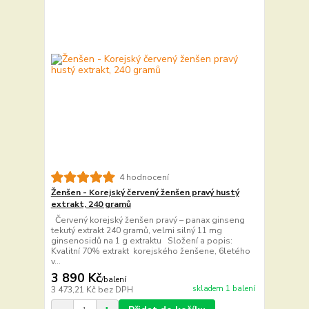
4 hodnocení
Ženšen - Korejský červený ženšen pravý hustý
extrakt, 240 gramů
Červený korejský ženšen pravý – panax ginseng
tekutý extrakt 240 gramů, velmi silný 11 mg
ginsenosidů na 1 g extraktu Složení a popis:
Kvalitní 70% extrakt korejského ženšene, 6letého
v...
3 890 Kč
/
balení
skladem 1 balení
3 473,21 Kč
bez DPH