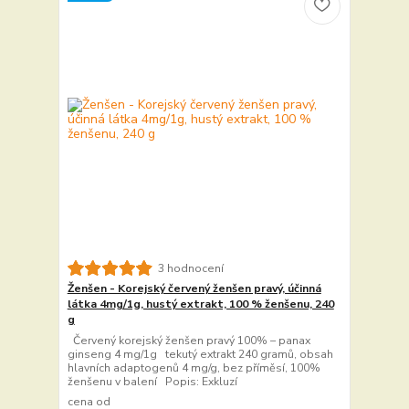
3 hodnocení
Ženšen - Korejský červený ženšen pravý, účinná
látka 4mg/1g, hustý extrakt, 100 % ženšenu, 240
g
Červený korejský ženšen pravý 100% – panax
ginseng 4 mg/1g tekutý extrakt 240 gramů, obsah
hlavních adaptogenů 4 mg/g, bez příměsí, 100%
ženšenu v balení Popis: Exkluzí
cena od