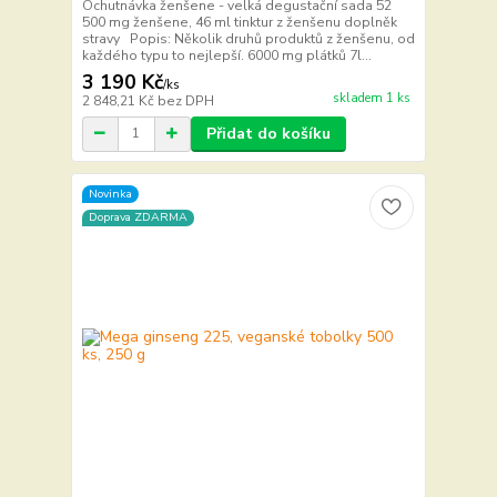
Ochutnávka ženšene - velká degustační sada 52
500 mg ženšene, 46 ml tinktur z ženšenu doplněk
stravy Popis: Několik druhů produktů z ženšenu, od
každého typu to nejlepší. 6000 mg plátků 7l...
3 190 Kč
/
ks
skladem 1 ks
2 848,21 Kč
bez DPH
Přidat do košíku
Novinka
Doprava ZDARMA