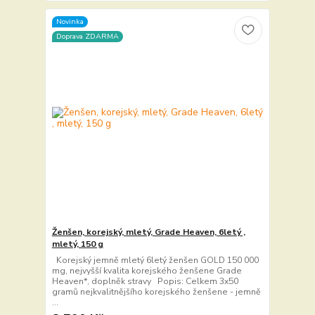
Novinka
Doprava ZDARMA
Ženšen, korejský, mletý, Grade Heaven, 6letý ,
mletý, 150 g
Korejský jemně mletý 6letý ženšen GOLD 150 000
mg, nejvyšší kvalita korejského ženšene Grade
Heaven*, doplněk stravy Popis: Celkem 3x50
gramů nejkvalitnějšího korejského ženšene - jemně
...