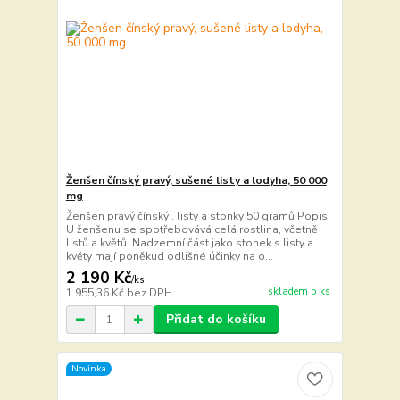
Ženšen čínský pravý, sušené listy a lodyha, 50 000
mg
Ženšen pravý čínský . listy a stonky 50 gramů Popis:
U ženšenu se spotřebovává celá rostlina, včetně
listů a květů. Nadzemní část jako stonek s listy a
květy mají poněkud odlišné účinky na o...
2 190 Kč
/
ks
skladem 5 ks
1 955,36 Kč
bez DPH
Přidat do košíku
Novinka