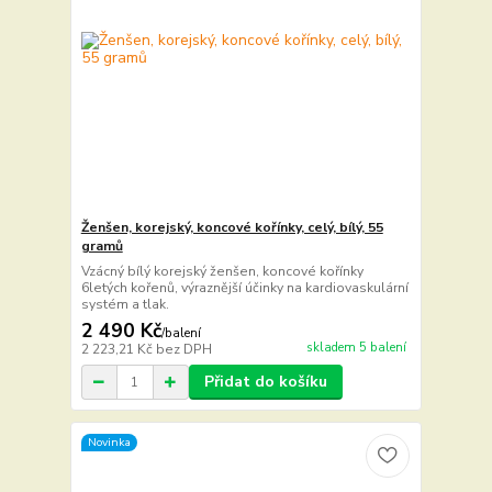
Ženšen, korejský, koncové kořínky, celý, bílý, 55
gramů
Vzácný bílý korejský ženšen, koncové kořínky
6letých kořenů, výraznější účinky na kardiovaskulární
systém a tlak.
2 490 Kč
/
balení
skladem 5 balení
2 223,21 Kč
bez DPH
Přidat do košíku
Novinka