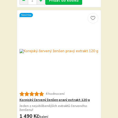
Přidat do košíku
Novinka
4 hodnocení
Korejský červený ženšen pravý extrakt 120 g
Jeden z nejoblíbenějších extraktů červeného
ženšenu!
1 490 Kč
/
balení