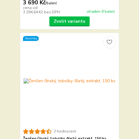
3 690 Kč
/
balení
cena od
skladem 8 balení
3 294,64 Kč
bez DPH
Zvolit variantu
Novinka
2 hodnocení
Ženšen čínský, tobolky, 6letý, extrakt, 150 ks