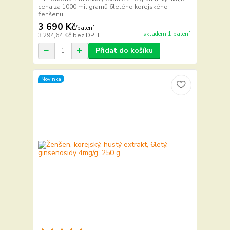
cena za 1000 miligramů 6letého korejského
ženšenu ...
3 690 Kč
/
balení
skladem 1 balení
3 294,64 Kč
bez DPH
Přidat do košíku
Novinka