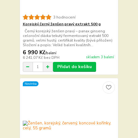
3 hodnocení
Korejský černý ženšen pravý extrakt 500 g
Černý korejský ženšen pravý – panax ginseng
celoroční dávka tekutý fermentovaný extrakt 500
gramů, velmi hustý, certifikát kvality (bývá přiložen)
Složení a popis: Velké balení kvalitníh...
6 990 Kč
/
balení
skladem 3 balení
6 241,07 Kč
bez DPH
Přidat do košíku
Novinka