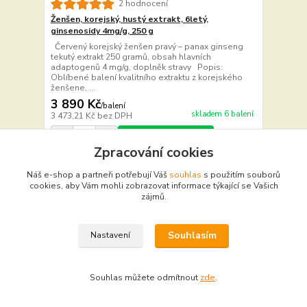
2 hodnocení
Ženšen, korejský, hustý extrakt, 6letý,
ginsenosidy 4mg/g, 250 g
Červený korejský ženšen pravý – panax ginseng
tekutý extrakt 250 gramů, obsah hlavních
adaptogenů 4 mg/g, doplněk stravy Popis:
Oblíbené balení kvalitního extraktu z korejského
ženšene, ...
3 890 Kč
/
balení
skladem 6 balení
3 473,21 Kč
bez DPH
Přidat do košíku
Zpracování cookies
Novinka
Náš e-shop a partneři potřebují Váš
souhlas
s použitím souborů
cookies, aby Vám mohli zobrazovat informace týkající se Vašich
zájmů.
Souhlasím
Nastavení
Souhlas můžete odmítnout
zde
.