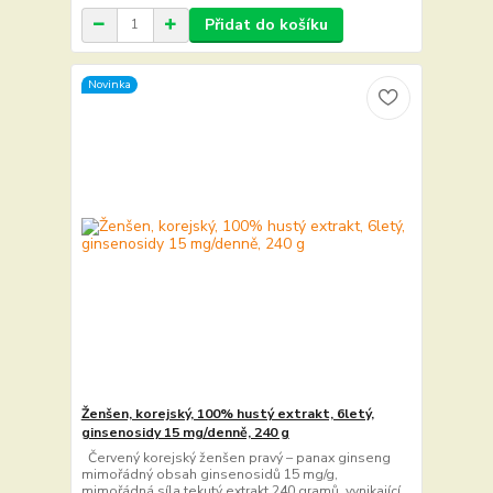
Přidat do košíku
Novinka
Ženšen, korejský, 100% hustý extrakt, 6letý,
ginsenosidy 15 mg/denně, 240 g
Červený korejský ženšen pravý – panax ginseng
mimořádný obsah ginsenosidů 15 mg/g,
mimořádná síla tekutý extrakt 240 gramů, vynikající