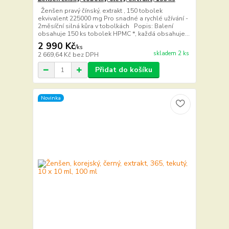
Ženšen pravý čínský, extrakt , 150 tobolek
ekvivalent 225000 mg Pro snadné a rychlé užívání -
2měsíční silná kůra v tobolkách Popis: Balení
obsahuje 150 ks tobolek HPMC *, každá obsahuje...
2 990 Kč
/
ks
skladem 2 ks
2 669,64 Kč
bez DPH
Přidat do košíku
Novinka