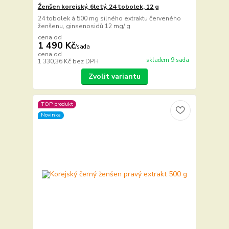
Ženšen korejský, 6letý, 24 tobolek, 12 g
24 tobolek á 500 mg silného extraktu červeného
ženšenu, ginsenosidů 12 mg/ g
cena od
1 490 Kč
/
sada
cena od
skladem 9 sada
1 330,36 Kč
bez DPH
Zvolit variantu
TOP produkt
Novinka