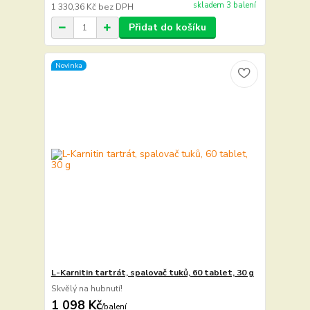
skladem 3 balení
1 330,36 Kč
bez DPH
Přidat do košíku
Novinka
L-Karnitin tartrát, spalovač tuků, 60 tablet, 30 g
Skvělý na hubnutí!
1 098 Kč
/
balení