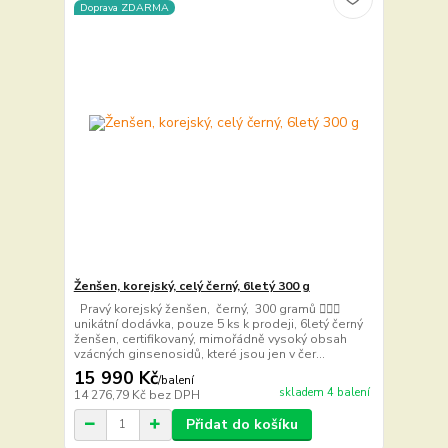
Doprava ZDARMA
Ženšen, korejský, celý černý, 6letý 300 g
Pravý korejský ženšen, černý, 300 gramů 🏃🏻‍♀️
unikátní dodávka, pouze 5 ks k prodeji, 6letý černý
ženšen, certifikovaný, mimořádně vysoký obsah
vzácných ginsenosidů, které jsou jen v čer...
15 990 Kč
/
balení
skladem 4 balení
14 276,79 Kč
bez DPH
Přidat do košíku