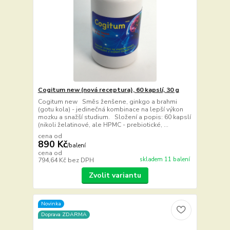
Cogitum new (nová receptura), 60 kapslí, 30 g
Cogitum new Směs ženšene, ginkgo a brahmi
(gotu kola) - jedinečná kombinace na lepší výkon
mozku a snažší studium. Složení a popis: 60 kapslí
(nikoli želatinové, ale HPMC - prebiotické, ...
cena od
890 Kč
/
balení
cena od
skladem 11 balení
794,64 Kč
bez DPH
Zvolit variantu
Novinka
Doprava ZDARMA